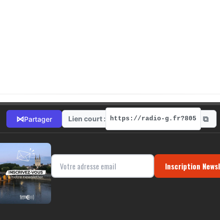
⧉
⋈
Lien court :
Partager
https://radio-g.fr?805
Inscription News