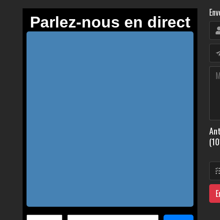
Env
Ant
(10
E