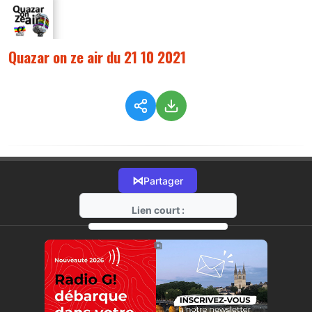
Quazar on ze air du 21 10 2021
⋈
Partager
Lien court :
https://radio-g.fr?6374
⧉