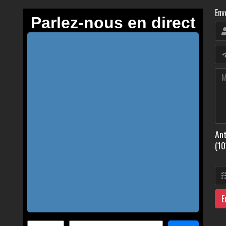
Env
Ant
(10
E