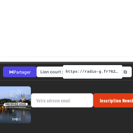
⧉
⋈
Lien court :
Partager
https://radio-g.fr?6244
Inscription News