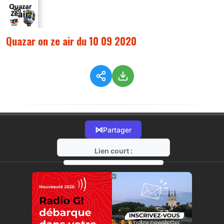
Quazar on ze air du 10 09 2020
⋈
Partager
Lien court :
https://radio-g.fr?2799
⧉