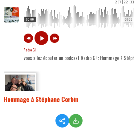
2
|
7
|
22
|
31
00:00
00:06
Radio G!
vous allez écouter un podcast Radio G! : Hommage à Stépha
Hommage à Stéphane Corbin