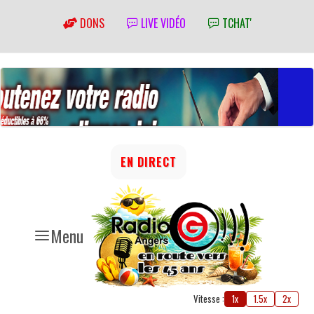
DONS
LIVE VIDÉO
TCHAT'
EN DIRECT
Menu
Vitesse :
1x
1.5x
2x