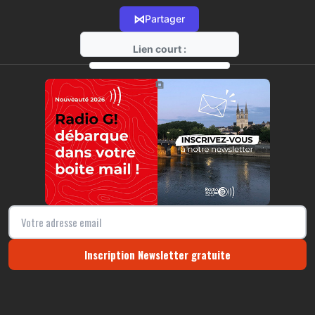
⋈
Partager
Lien court :
https://radio-g.fr?19534
⧉
Inscription Newsletter gratuite