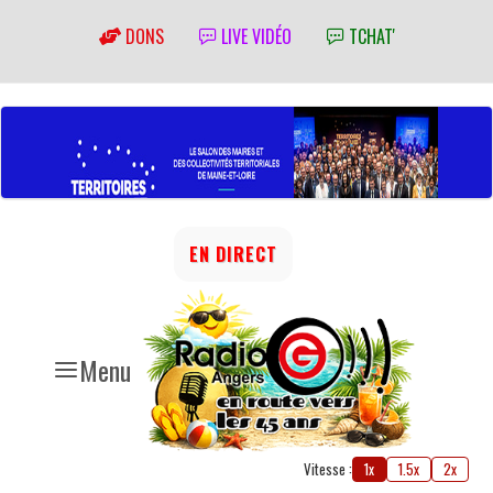
DONS
LIVE VIDÉO
TCHAT'
EN DIRECT
Menu
Vitesse :
1x
1.5x
2x