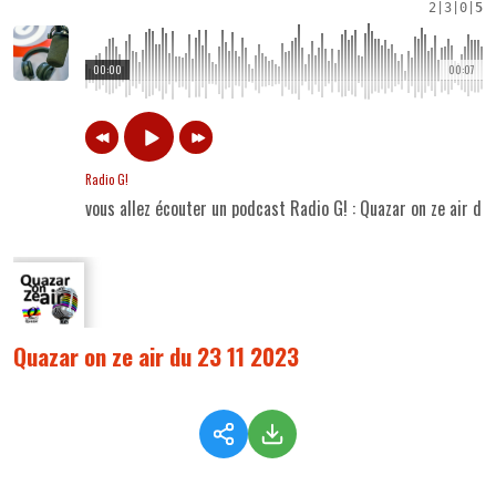
2
|
3
|
0
|
5
00:00
00:07
Radio G!
vous allez écouter un podcast Radio G! : Quazar on ze air du
Quazar on ze air du 23 11 2023