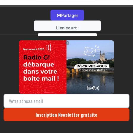
⋈
Partager
Lien court :
https://radio-g.fr?13129
⧉
Inscription Newsletter gratuite