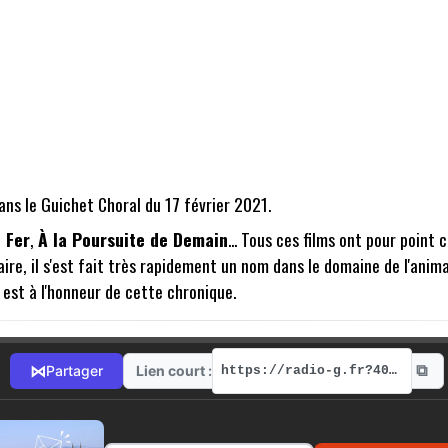
ns le Guichet Choral du 17 février 2021.
 Fer
,
À la Poursuite de Demain
... Tous ces films ont pour point
ire, il s'est fait très rapidement un nom dans le domaine de l'anima
il est à l'honneur de cette chronique.
⧉
⋈
Lien court :
Partager
https://radio-g.fr?4015