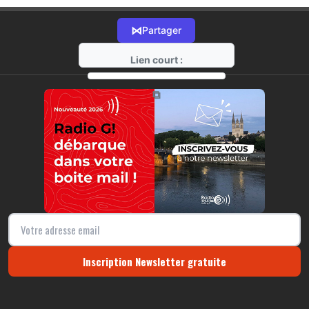
⋈
Partager
Lien court :
https://radio-g.fr?3880
⧉
Inscription Newsletter gratuite