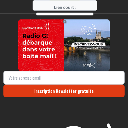
Lien court :
https://radio-g.fr?9345
⧉
Inscription Newsletter gratuite