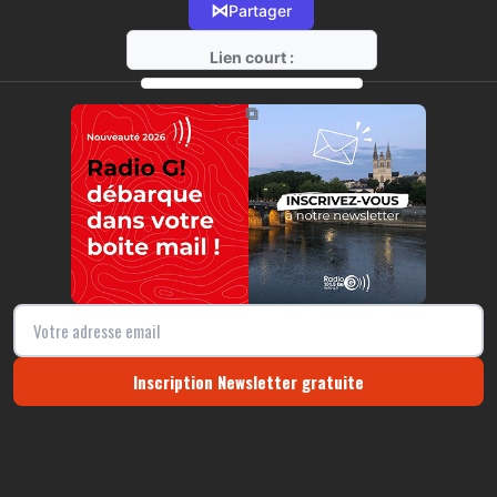
⋈
Partager
Lien court :
https://radio-g.fr?8986
⧉
Inscription Newsletter gratuite