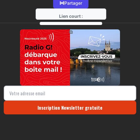
⋈
Partager
Lien court :
https://radio-g.fr?8867
⧉
Inscription Newsletter gratuite