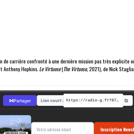
fin de carrière confronté à une dernière mission pas très explicite o
et Anthony Hopkins.
Le Virtuose
(
The Virtuoso
, 2021), de Nick Stagli
⧉
⋈
Lien court :
Partager
https://radio-g.fr?8793
Inscription News