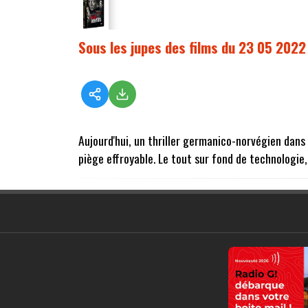
Sous les jupes des films du 23 05 2022
Aujourd'hui, un thriller germanico-norvégien dans
piège effroyable. Le tout sur fond de technologie