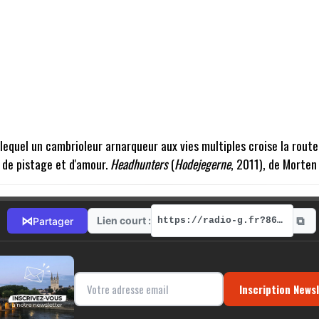
 lequel un cambrioleur arnarqueur aux vies multiples croise la rout
, de pistage et d'amour.
Headhunters
(
Hodejegerne
, 2011), de Morte
⧉
⋈
Lien court :
Partager
https://radio-g.fr?8614
Inscription News