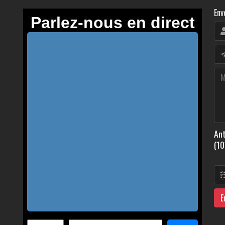
Env
Ant
(10
E