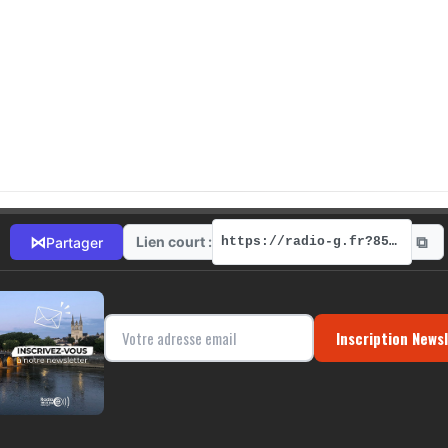
⧉
⋈
Lien court :
Partager
https://radio-g.fr?8528
Inscription News