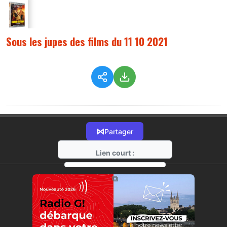
Sous les jupes des films du 11 10 2021
⋈
Partager
Lien court :
https://radio-g.fr?6421
⧉