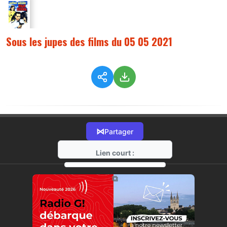
Sous les jupes des films du 05 05 2021
⋈
Partager
Lien court :
https://radio-g.fr?4690
⧉