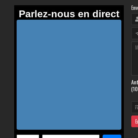
Env
Ant
(10
E