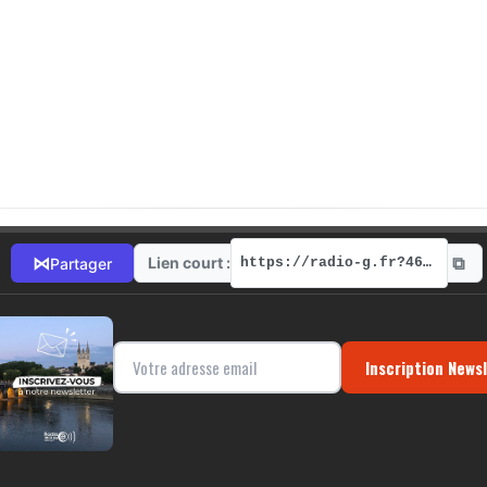
⧉
⋈
Lien court :
Partager
https://radio-g.fr?4686
Inscription News