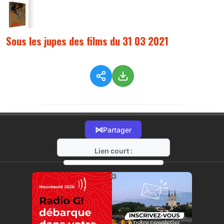
Sous les jupes des films du 31 03 2021
⋈
Partager
Lien court :
https://radio-g.fr?4346
⧉