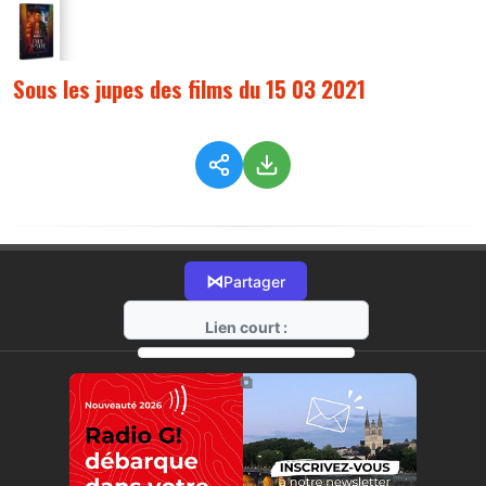
Sous les jupes des films du 15 03 2021
⋈
Partager
Lien court :
https://radio-g.fr?4203
⧉