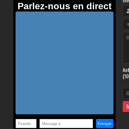
Env
Ant
(10
E