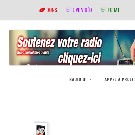
DONS
LIVE VIDÉO
TCHAT'
RADIO G!
APPEL À PROJE