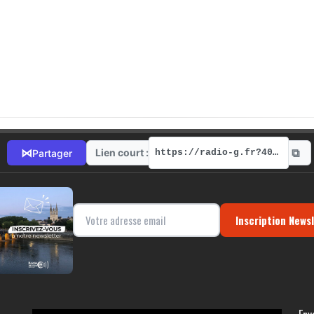
⧉
⋈
Lien court :
Partager
https://radio-g.fr?4075
Inscription News