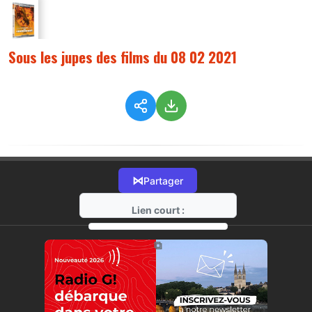
Sous les jupes des films du 08 02 2021
⋈
Partager
Lien court :
https://radio-g.fr?3802
⧉