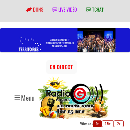
DONS
LIVE VIDÉO
TCHAT'
EN DIRECT
Menu
Vitesse :
1x
1.5x
2x