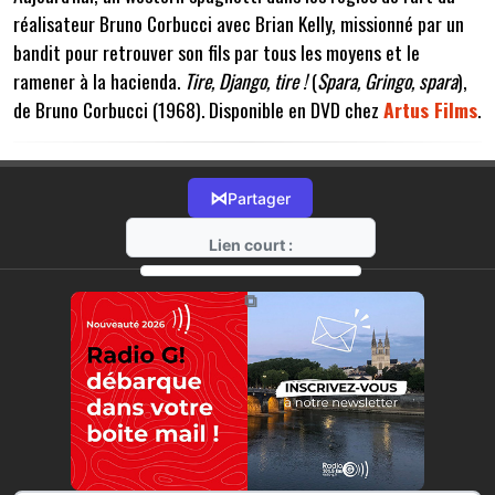
réalisateur Bruno Corbucci avec Brian Kelly, missionné par un
bandit pour retrouver son fils par tous les moyens et le
ramener à la hacienda.
Tire, Django, tire !
(
Spara, Gringo, spara
),
de Bruno Corbucci (1968). Disponible en DVD chez
Artus Films
.
⋈
Partager
Lien court :
https://radio-g.fr?2646
⧉