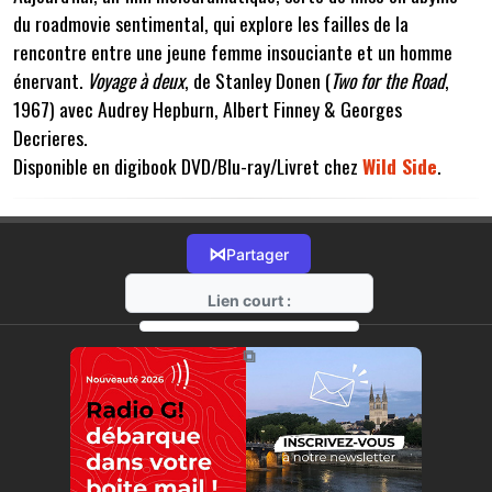
du roadmovie sentimental, qui explore les failles de la
rencontre entre une jeune femme insouciante et un homme
énervant.
Voyage à deux
, de Stanley Donen (
Two for the Road
,
1967) avec Audrey Hepburn, Albert Finney & Georges
Decrieres.
Disponible en digibook DVD/Blu-ray/Livret chez
Wild Side
.
⋈
Partager
Lien court :
https://radio-g.fr?2617
⧉