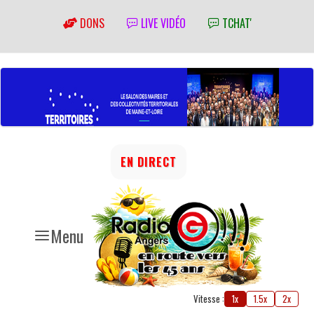
DONS
LIVE VIDÉO
TCHAT'
EN DIRECT
Menu
Vitesse :
1x
1.5x
2x