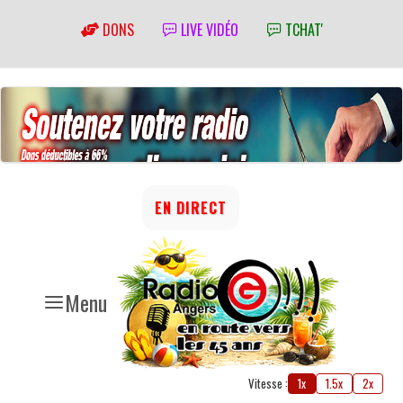
DONS
LIVE VIDÉO
TCHAT'
EN DIRECT
Menu
Vitesse :
1x
1.5x
2x