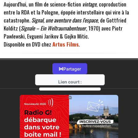
Aujourd'hui, un film de science-fiction
vintage
, coproduction
entre la RDA et la Pologne, épopée interstellaire qui vire à la
catastrophe.
Signal, une aventure dans l'espace
, de Gottfried
Kolditz (
Signale – Ein Weltraumabenteuer
, 1970) avec Piotr
Pawlewski, Evgueni Jarikov & Gojko Mitic.
Disponible en DVD chez
Artus Films
.
⋈
Partager
Lien court :
https://radio-g.fr?2504
⧉