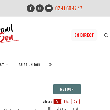
02 41 60 47 47
EN DIRECT
IST
FAIRE UN DON
RETOUR
Vitesse :
1x
1.5x
2x