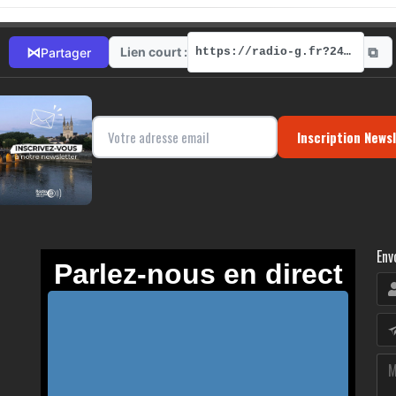
⧉
⋈
Lien court :
Partager
https://radio-g.fr?2488
Inscription News
Env