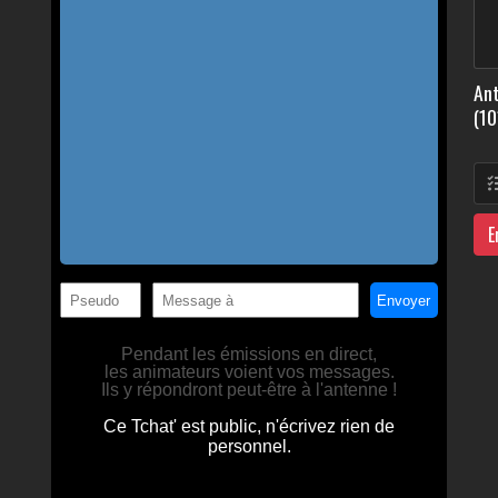
Ant
(10
E