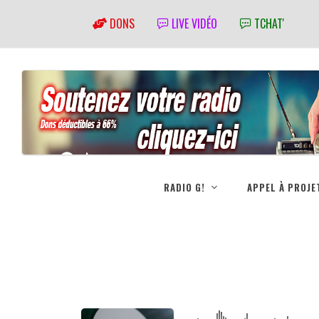
DONS
LIVE VIDÉO
TCHAT'
RADIO G!
APPEL À PROJE