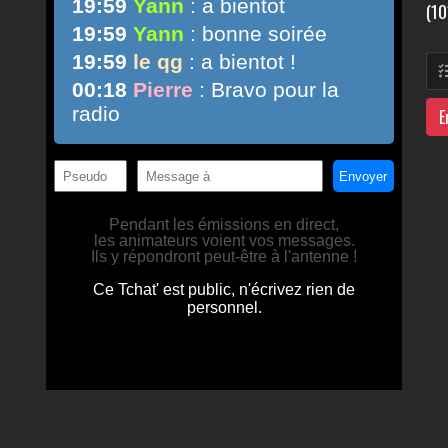
(10
E