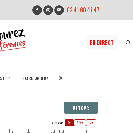
02 41 60 47 47
EN DIRECT
IST
FAIRE UN DON
RETOUR
Vitesse :
1x
1.5x
2x