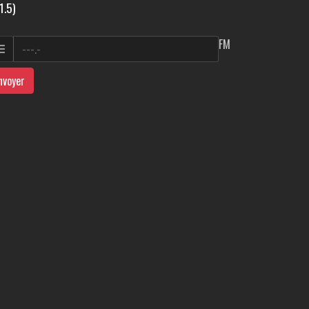
1.5)
FM
nvoyer