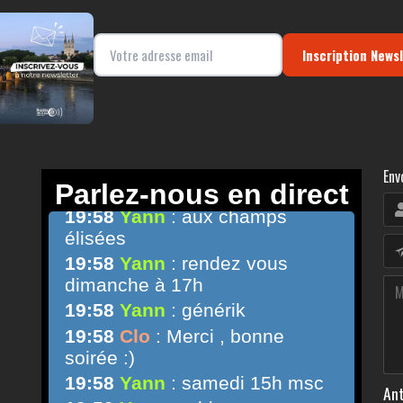
Inscription News
Env
Ant