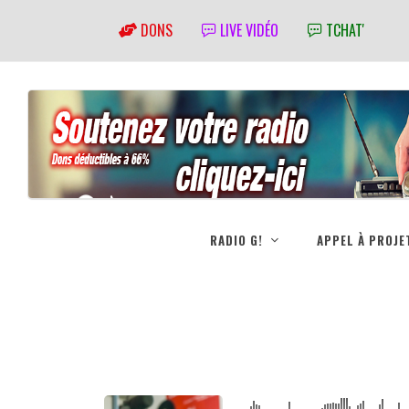
DONS
LIVE VIDÉO
TCHAT'
RADIO G!
APPEL À PROJE