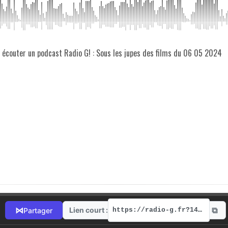
z écouter un podcast Radio G! : Sous les jupes des films du 06 05 2024
⧉
⋈
Lien court :
Partager
https://radio-g.fr?14635