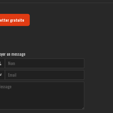
letter gratuite
oyer un message