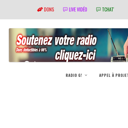
DONS
LIVE VIDÉO
TCHAT'
RADIO G!
APPEL À PROJE