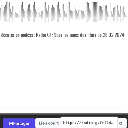
z écouter un podcast Radio G! : Sous les jupes des films du 28 02 2024
⧉
⋈
Lien court :
Partager
https://radio-g.fr?14036