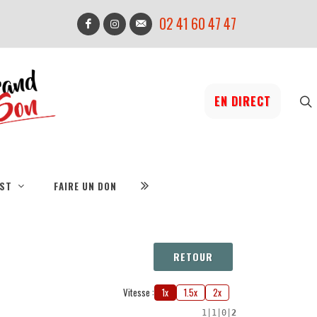
02 41 60 47 47
EN DIRECT
IST
FAIRE UN DON
RETOUR
Vitesse :
1x
1.5x
2x
1
|
1
|
0
|
2