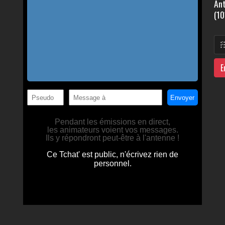
Ant
(10
E