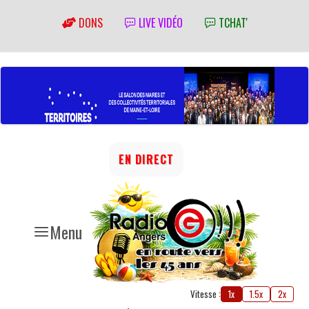
DONS
LIVE VIDÉO
TCHAT'
EN DIRECT
Menu
Vitesse :
1x
1.5x
2x