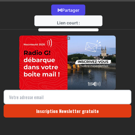
⋈
Partager
Lien court :
https://radio-g.fr?13252
⧉
Inscription Newsletter gratuite