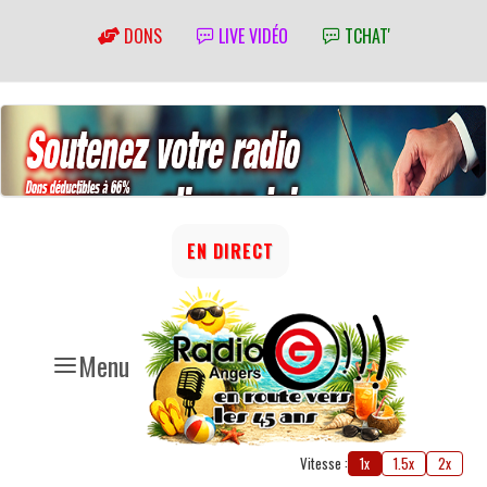
DONS
LIVE VIDÉO
TCHAT'
EN DIRECT
Menu
Vitesse :
1x
1.5x
2x