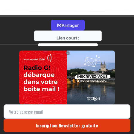
⋈
Partager
Lien court :
https://radio-g.fr?13203
⧉
Inscription Newsletter gratuite