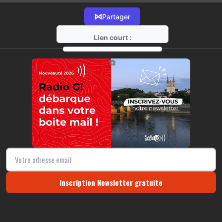
⋈
Partager
Lien court :
https://radio-g.fr?13001
⧉
Inscription Newsletter gratuite