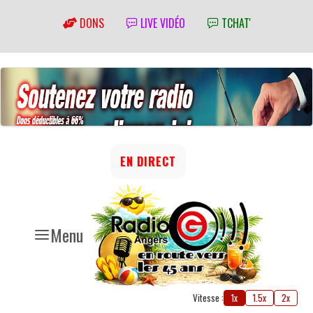
DONS
LIVE VIDÉO
TCHAT'
EN DIRECT
Menu
Vitesse :
1x
1.5x
2x