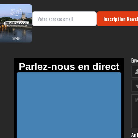
Inscription News
Env
Ant