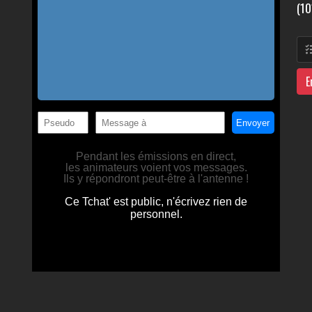
(10
E