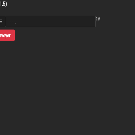
1.5)
FM
nvoyer