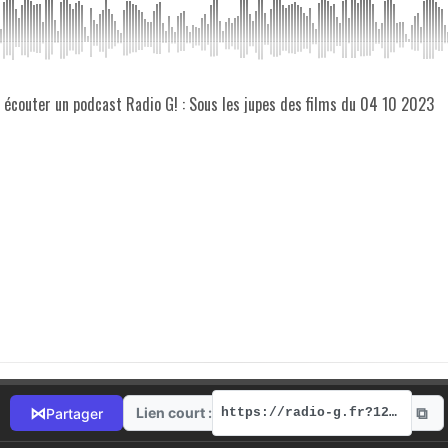
z écouter un podcast Radio G! : Sous les jupes des films du 04 10 2023
⧉
⋈
Lien court :
Partager
https://radio-g.fr?12786