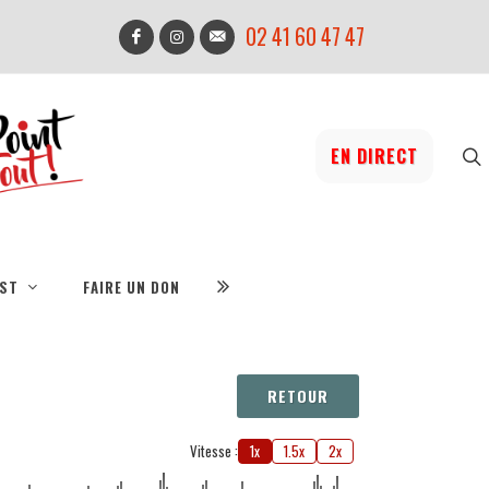
02 41 60 47 47
EN DIRECT
IST
FAIRE UN DON
RETOUR
Vitesse :
1x
1.5x
2x