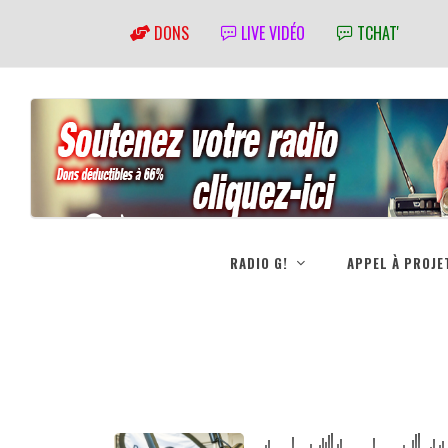
DONS
LIVE VIDÉO
TCHAT'
RADIO G!
APPEL À PROJE