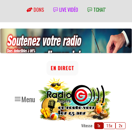
DONS
LIVE VIDÉO
TCHAT'
EN DIRECT
Menu
Vitesse :
1x
1.5x
2x