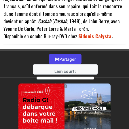
français, caïd enfermé dans son repaire, qui fait la rencontre
d'une femme dont il tombe amoureux alors qu'elle-même
devient un appât.
Casbah
(
Casbah
, 1948), de John Berry, avec
Yvonne De Carlo, Peter Lorre & Märta Torén.
Disponible en combo Blu-ray-DVD chez
Sidonis Calysta
.
⋈
Partager
Lien court :
https://radio-g.fr?12450
⧉