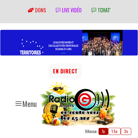
DONS
LIVE VIDÉO
TCHAT'
EN DIRECT
Menu
Vitesse :
1x
1.5x
2x