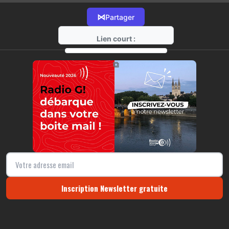
⋈
Partager
Lien court :
https://radio-g.fr?11964
⧉
Inscription Newsletter gratuite