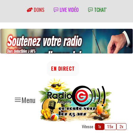
DONS
LIVE VIDÉO
TCHAT'
EN DIRECT
Menu
Vitesse :
1x
1.5x
2x