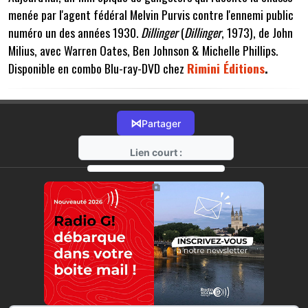
menée par l'agent fédéral Melvin Purvis contre l'ennemi public
numéro un des années 1930.
Dillinger
(
Dillinger
, 1973), de John
Milius, avec Warren Oates, Ben Johnson & Michelle Phillips.
Disponible en combo Blu-ray-DVD chez
Rimini Éditions
.
⋈
Partager
Lien court :
https://radio-g.fr?11892
⧉