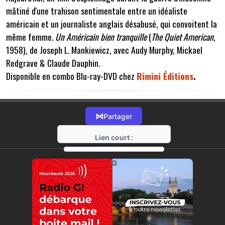
mâtiné d'une trahison sentimentale entre un idéaliste
américain et un journaliste anglais désabusé, qui convoitent la
même femme.
Un Américain bien tranquille
(
The Quiet American
,
1958), de Joseph L. Mankiewicz, avec Audy Murphy, Mickael
Redgrave & Claude Dauphin.
Disponible en combo Blu-ray-DVD chez
Rimini Éditions
.
⋈
Partager
Lien court :
https://radio-g.fr?11625
⧉