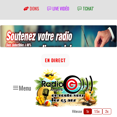
DONS
LIVE VIDÉO
TCHAT'
EN DIRECT
Menu
Vitesse :
1x
1.5x
2x