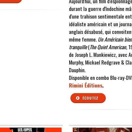
Aujourd'hui, un film d'espionnag
durant la guerre d'Indochine mâ
d'une trahison sentimentale ent
idéaliste américain et un journa
anglais désabusé, qui convoiten
même femme.
Un Américain bie
tranquille
(
The Quiet American
, 1
de Joseph L. Mankiewicz, avec A
Murphy, Mickael Redgrave & Cl
Dauphin.
Disponible en combo Blu-ray-DV
Rimini Éditions
.
ÉCOUTEZ