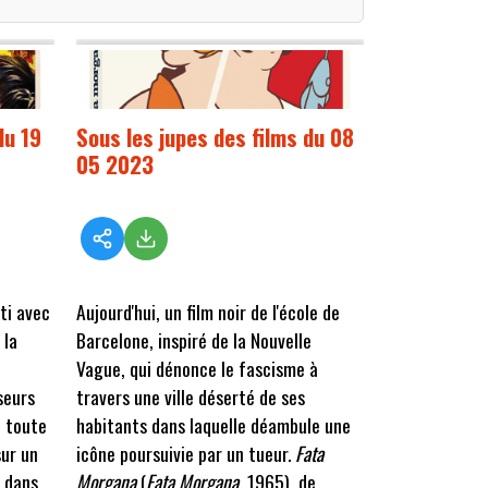
du 19
Sous les jupes des films du 08
05 2023
ti avec
Aujourd'hui, un film noir de l'école de
 la
Barcelone, inspiré de la Nouvelle
Vague, qui dénonce le fascisme à
seurs
travers une ville déserté de ses
e toute
habitants dans laquelle déambule une
sur un
icône poursuivie par un tueur.
Fata
r dans
Morgana
(
Fata Morgana
, 1965), de