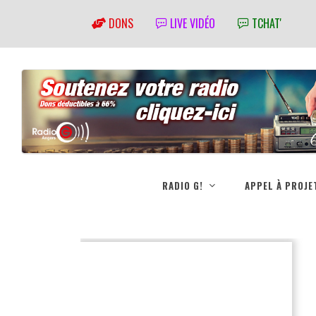
DONS
LIVE VIDÉO
TCHAT'
RADIO G!
APPEL À PROJE