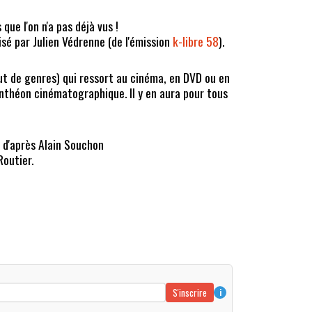
 que l'on n'a pas déjà vus !
lisé par Julien Védrenne (de l'émission
k-libre 58
).
ut de genres) qui ressort au cinéma, en DVD ou en
panthéon cinématographique. Il y en aura pour tous
 d'après Alain Souchon
Routier.
S'inscrire
i