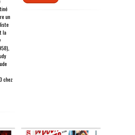
e
tiné
re un
liste
t la
n
958),
udy
aude
D chez