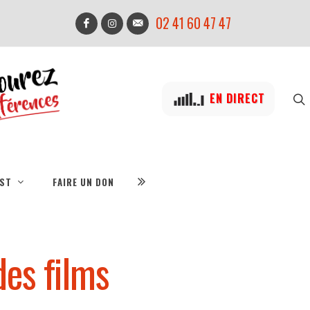
02 41 60 47 47
EN DIRECT
IST
FAIRE UN DON
des films