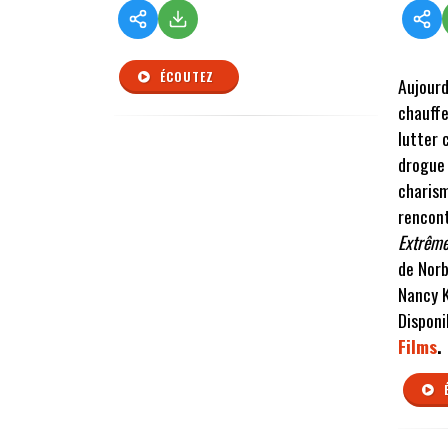
ÉCOUTEZ
Aujourd
chauffe
lutter 
drogue 
charism
rencon
Extrême
de Norb
Nancy K
Disponi
Films
.