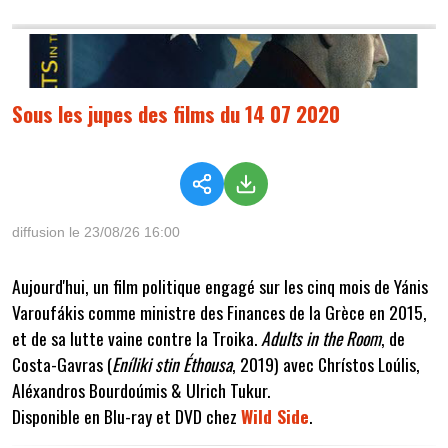
Sous les jupes des films du 14 07 2020
diffusion le 23/08/26 16:00
Aujourd'hui, un film politique engagé sur les cinq mois de
Yánis
Varoufákis comme ministre des Finances de la Grèce en 2015,
et de sa lutte vaine contre la Troika.
Adults in the Room
, de
Costa-Gavras (
Eníliki stin Éthousa
, 2019) avec Chrístos Loúlis,
Aléxandros Bourdoúmis & Ulrich Tukur.
Disponible en Blu-ray et DVD chez
Wild Side
.