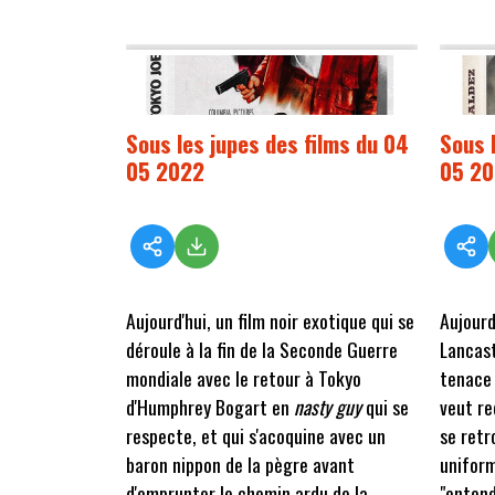
Sous les jupes des films du 04
Sous 
05 2022
05 2
Aujourd'hui, un film noir exotique qui se
Aujourd
déroule à la fin de la Seconde Guerre
Lancast
mondiale avec le retour à Tokyo
tenace 
d'Humphrey Bogart en
nasty guy
qui se
veut re
respecte, et qui s'acoquine avec un
se retr
baron nippon de la pègre avant
uniform
d'emprunter le chemin ardu de la
"entend