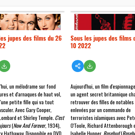
les jupes des films du 26
Sous les jupes des films 
22
10 2022
'hui, un mélodrame sur fond
Aujourd'hui, un film d'espionnag
ures et d'arnaques de haut vol,
un agent secret britannique ch
'une petite fille qui va tout
retrouver des filles de notables
asculer. Avec Gary Cooper,
enlevées par un commando de
Lombard et Shirley Temple.
C'est
terroristes islamiques avec Pet
ujours
(
Now And Forever
, 1934),
O'Toole, Richard Attenborough 
y Hathaway. Disponible en DVD
Isabelle Hupper.
Rosebud
(
Roseb