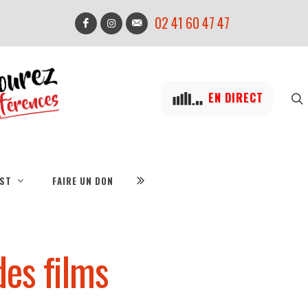
02 41 60 47 47
EN DIRECT
IST
FAIRE UN DON
des films