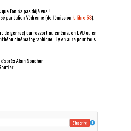
 que l'on n'a pas déjà vus !
lisé par Julien Védrenne (de l'émission
k-libre 58
).
ut de genres) qui ressort au cinéma, en DVD ou en
panthéon cinématographique. Il y en aura pour tous
 d'après Alain Souchon
Routier.
S'inscrire
i