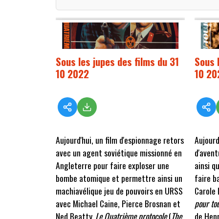
Sous les jupes des films du 31
Sous 
10 2022
10 20
Aujourd'hui, un film d'espionnage retors
Aujourd
avec un agent soviétique missionné en
d'avent
Angleterre pour faire exploser une
ainsi qu
bombe atomique et permettre ainsi un
faire b
machiavélique jeu de pouvoirs en URSS
Carole 
avec Michael Caine, Pierce Brosnan et
pour to
Ned Beatty.
Le Quatrième protocole
(
The
de Henr