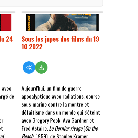
du 24
Sous les jupes des films du 19
10 2022
e avec
Aujourd'hui, un film de guerre
argé de
apocalyptique avec radiations, course
sous-marine contre la montre et
défaitisme dans un monde qui s'éteint
er
avec Gregory Peck, Ava Gardner et
et
Fred Astaire.
Le Dernier rivage
(
On the
ud
,
Beach
, 1959), de Stanley Kramer.