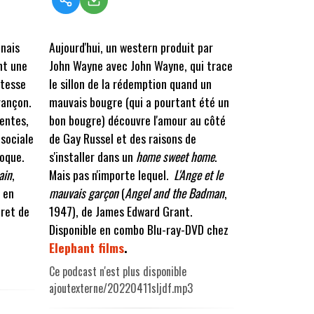
onais
Aujourd'hui, un western produit par
nt une
John Wayne avec John Wayne, qui trace
itesse
le sillon de la rédemption quand un
rançon.
mauvais bougre (qui a pourtant été un
entes,
bon bougre) découvre l'amour au côté
 sociale
de Gay Russel et des raisons de
oque.
s'installer dans un
home sweet home
.
ain
,
Mais pas n'importe lequel.
L'Ange et le
 en
mauvais garçon
(
Angel and the Badman
,
ret de
1947), de James Edward Grant.
Disponible en combo Blu-ray-DVD chez
Elephant films
.
Ce podcast n'est plus disponible
ajoutexterne/20220411sljdf.mp3