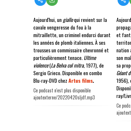
Aujourd'hui, un
giallo
qui revient sur la
Aujourd
cavale vengeresse du fou à la
propaga
mitraillette, un criminel endurci durant
et fant
les années de plomb italiennes. À ses
territo
trousses un commissaire chevronné et
nation 
particulièrement tenace.
Ultime
son maî
violence
(
La Belva col mitra
, 1977), de
sa prop
Sergio Grieco. Disponible en combo
Géant d
Blu-ray-DVD chez
Artus films
.
1956), 
Disponi
Ce podcast n'est plus disponible
ray/Liv
ajoutexterne/20220420sljdf.mp3
Ce podca
ajoutex