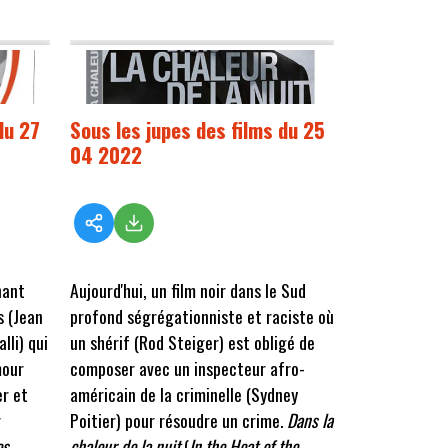
du 27
Sous les jupes des films du 25
04 2022
nant
Aujourd'hui, un film noir dans le Sud
s (Jean
profond ségrégationniste et raciste où
lli) qui
un shérif (Rod Steiger) est obligé de
mour
composer avec un inspecteur afro-
er et
américain de la criminelle (Sydney
r
Poitier) pour résoudre un crime.
Dans la
es
chaleur de la nuit
(
In the Heat of the