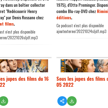
ray dans un boîtier collector
1975), d'Otto Preminger. Dispon
vret "Redécouvrir Henry
combo Blu-ray-DVD chez
Rimin
ay" par Denis Rossano chez
éditions
.
nt films
.
Ce podcast n'est plus disponible
ajoutexterne/20221024sljdf.mp3
st n'est plus disponible
terne/20221026sljdf.mp3
les jupes des films du 16
Sous les jupes des films 
022
05 2022