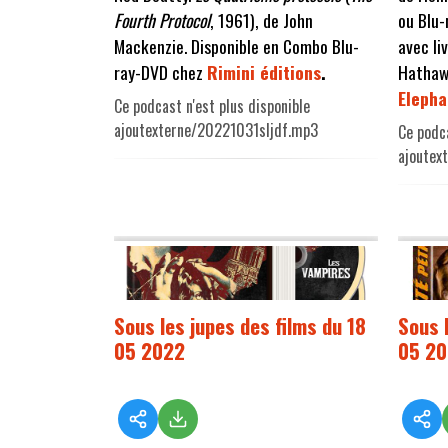
Fourth Protocol
, 1961), de John
ou Blu-
Mackenzie. Disponible en Combo Blu-
avec li
ray-DVD chez
Rimini éditions
.
Hathaw
Elepha
Ce podcast n'est plus disponible
ajoutexterne/20221031sljdf.mp3
Ce podca
ajoutex
Sous les jupes des films du 18
Sous 
05 2022
05 2