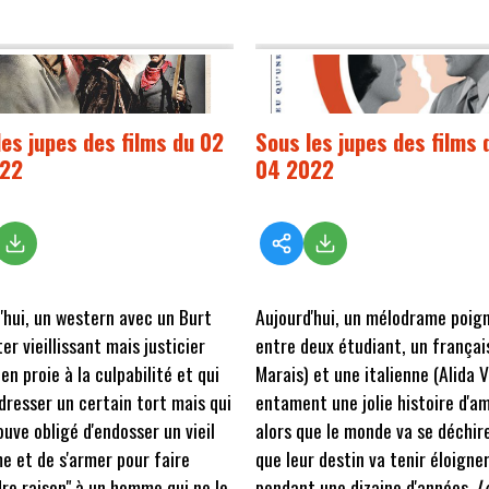
les jupes des films du 02
Sous les jupes des films 
022
04 2022
'hui, un western avec un Burt
Aujourd'hui, un mélodrame poig
er vieillissant mais justicier
entre deux étudiant, un françai
en proie à la culpabilité et qui
Marais) et une italienne (Alida Va
dresser un certain tort mais qui
entament une jolie histoire d'a
ouve obligé d'endosser un vieil
alors que le monde va se déchir
e et de s'armer pour faire
que leur destin va tenir éloigne
re raison" à un homme qui ne le
pendant une dizaine d'années.
L