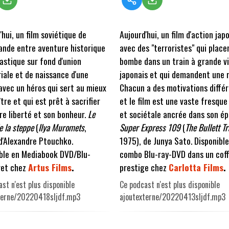
'hui, un film soviétique de
Aujourd'hui, un film d'action jap
nde entre aventure historique
avec des "terroristes" qui place
astique sur fond d'union
bombe dans un train à grande v
riale et de naissance d'une
japonais et qui demandent une 
avec un héros qui sert au mieux
Chacun a des motivations différ
tre et qui est prêt à sacrifier
et le film est une vaste fresque
re liberté et son bonheur.
Le
et sociétale ancrée dans son ép
e la steppe
(
Ilya Muromets
,
Super Express 109
(
The Bullett Tr
d'Alexandre Ptouchko.
1975), de Junya Sato. Disponible
ble en Mediabook DVD/Blu-
combo Blu-ray-DVD dans un coff
ret chez
Artus Films
.
prestige chez
Carlotta Films
.
st n'est plus disponible
Ce podcast n'est plus disponible
terne/20220418sljdf.mp3
ajoutexterne/20220413sljdf.mp3