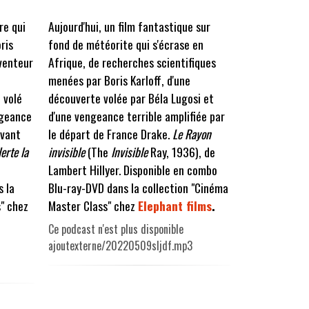
re qui
Aujourd'hui, un film fantastique sur
ris
fond de météorite qui s'écrase en
nventeur
Afrique, de recherches scientifiques
menées par Boris Karloff, d'une
 volé
découverte volée par Béla Lugosi et
ngeance
d'une vengeance terrible amplifiée par
avant
le départ de France Drake.
Le Rayon
erte la
invisible
(The
Invisible
Ray, 1936), de
Lambert Hillyer. Disponible en combo
s la
Blu-ray-DVD dans la collection "Cinéma
" chez
Master Class" chez
Elephant films
.
Ce podcast n'est plus disponible
ajoutexterne/20220509sljdf.mp3