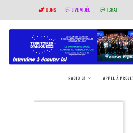
DONS
LIVE VIDÉO
TCHAT'
RADIO G!
APPEL À PROJE