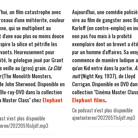
'hui, un film catastrophe avec
Aujourd'hui, une comédie policiè
ceaux d'une météorite, couleur
vire au film de gangster avec Bo
ène, qui se multiplient au
Karloff (en contre-emploi) en i
 d'une eau plus ou moins douce
non pas fou mais à la probité
spire la silice et pétrifie les
exemplaire dont un brevet a été
ivants. Heureusement pour
par un homme d'affaires. Sa ve
ité, le géologue joué par Grant
commence de manière ludique 
s veille au (gros) grain.
La Cité
qu'un Kid entre dans la partie.
Al
ée
(The Monolith Monsters,
nuit
(Night Key, 1937), de Lloyd
de John Sherwood. Disponible en
Corrigan. Disponible en DVD dan
lu-ray-DVD dans la collection
collection "Cinéma Master Class
a Master Class" chez
Elephant
Elephant films
.
Ce podcast n'est plus disponible
ajoutexterne/20220511sljdf.mp3
st n'est plus disponible
terne/20220516sljdf.mp3