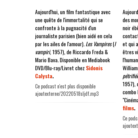
Aujourd'hui, un film fantastique avec
Aujourd
une quête de l'immortalité qui se
des mor
confronte à la pugnacité d'un
noir éb
journaliste parisien (bien aidé en cela
contact
par les ailes de l'amour).
Les Vampires
(
I
et qui a
vampiri
, 1957), de Riccardo Freda &
êtres v
Mario Bava. Disponible en Mediabook
l'human
DVD/Blu-ray/Livret chez
Sidonis
William
Calysta
.
pétrifi
1957), 
Ce podcast n'est plus disponible
combo B
ajoutexterne/20220518sljdf.mp3
"Ciném
films
.
Ce podca
ajoutex