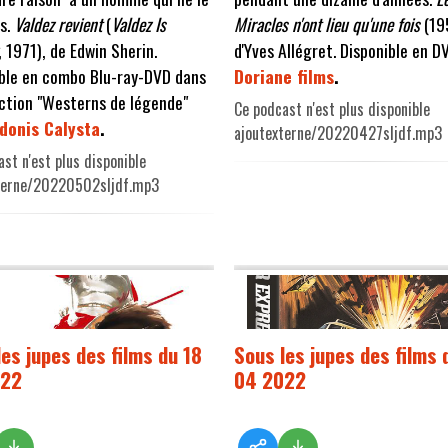
s.
Valdez revient
(
Valdez Is
Miracles n'ont lieu qu'une fois
(19
, 1971), de Edwin Sherin.
d'Yves Allégret. Disponible en D
ble en combo Blu-ray-DVD dans
Doriane films
.
ection "Westerns de légende"
Ce podcast n'est plus disponible
idonis Calysta
.
ajoutexterne/20220427sljdf.mp3
st n'est plus disponible
terne/20220502sljdf.mp3
les jupes des films du 18
Sous les jupes des films 
022
04 2022