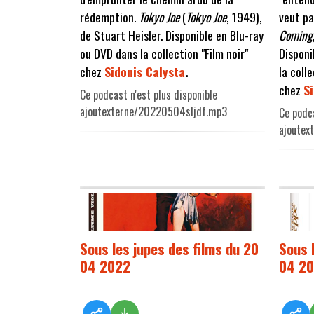
rédemption.
Tokyo Joe
(
Tokyo Joe
, 1949),
veut pa
de Stuart Heisler. Disponible en Blu-ray
Coming
ou DVD dans la collection "Film noir"
Disponi
chez
Sidonis Calysta
.
la coll
chez
S
Ce podcast n'est plus disponible
ajoutexterne/20220504sljdf.mp3
Ce podca
ajoutex
Sous les jupes des films du 20
Sous 
04 2022
04 2