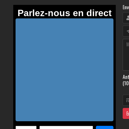
Env
Ant
(10
E