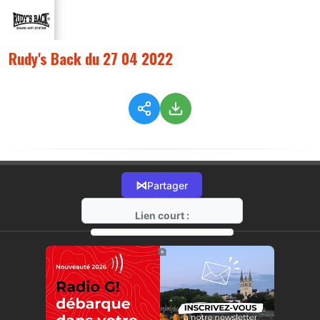
Rudy's Back du 27 04 2022
⋈
Partager
Lien court :
https://radio-g.fr?8289
⧉