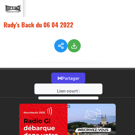
Rudy's Back du 06 04 2022
⋈
Partager
Lien court :
https://radio-g.fr?8099
⧉