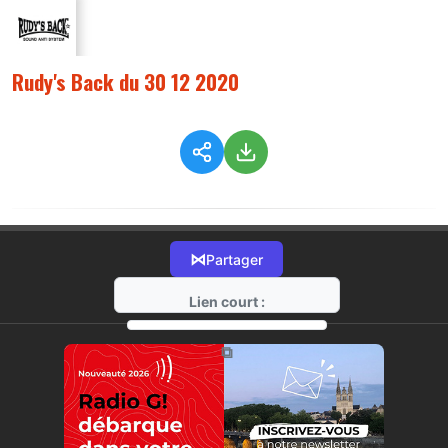
Rudy's Back du 30 12 2020
⋈
Partager
Lien court :
https://radio-g.fr?3510
⧉