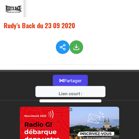
Rudy's Back du 23 09 2020
⋈
Partager
Lien court :
https://radio-g.fr?2872
⧉