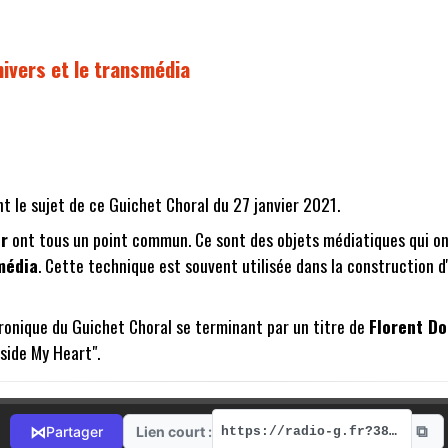
nivers et le transmédia
t le sujet de ce Guichet Choral du 27 janvier 2021.
ur
ont tous un point commun. Ce sont des objets médiatiques qui on
média
. Cette technique est souvent utilisée dans la construction d
ronique du Guichet Choral se terminant par un titre de
Florent Do
Inside My Heart".
⧉
⋈
Lien court :
Partager
https://radio-g.fr?3858