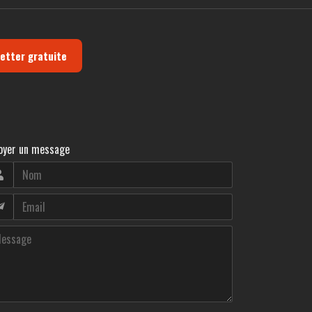
letter gratuite
oyer un message