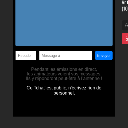
Ant
(10
E