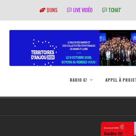
DONS
LIVE VIDÉO
TCHAT'
RADIO G!
APPEL À PROJE