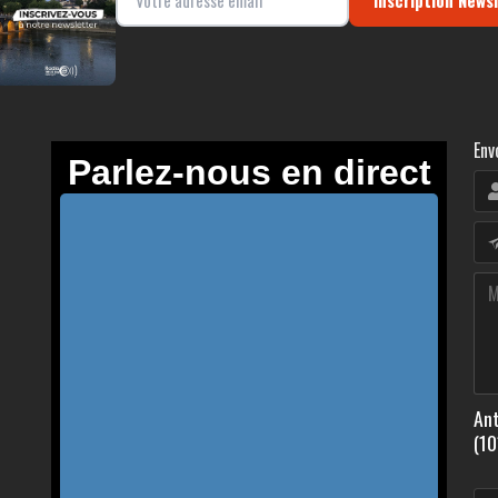
Env
Ant
(10