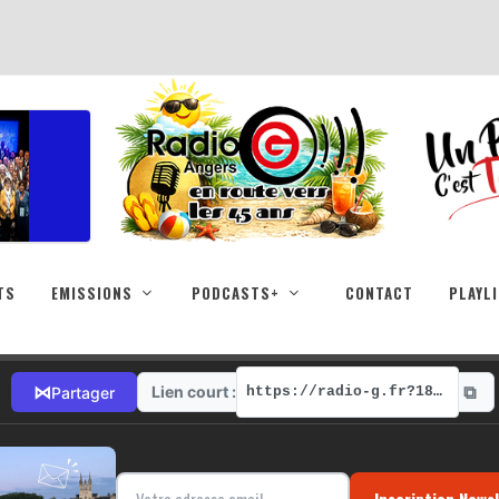
TS
EMISSIONS
PODCASTS+
CONTACT
PLAYL
⧉
⋈
Lien court :
Partager
https://radio-g.fr?18291
Inscription News