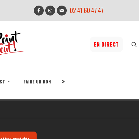
02 41 60 47 47
EN DIRECT
IST
FAIRE UN DON
letter gratuite