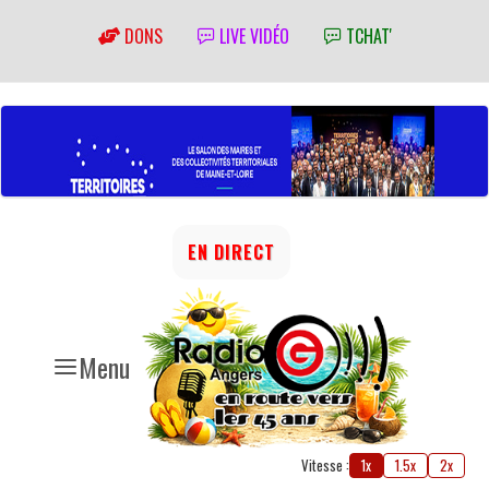
DONS
LIVE VIDÉO
TCHAT'
EN DIRECT
Menu
Vitesse :
1x
1.5x
2x