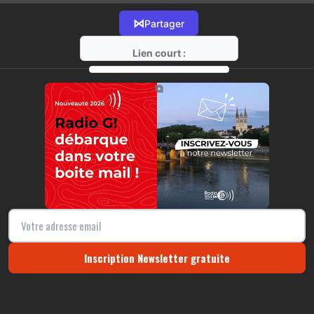
⋈
Partager
Lien court :
https://radio-g.fr?14587
⧉
Inscription Newsletter gratuite