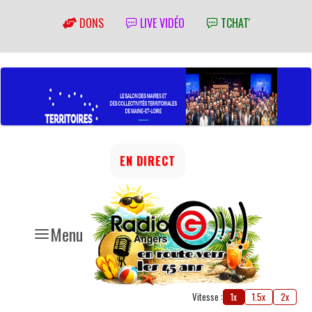
DONS
LIVE VIDÉO
TCHAT'
EN DIRECT
Menu
Vitesse :
1x
1.5x
2x