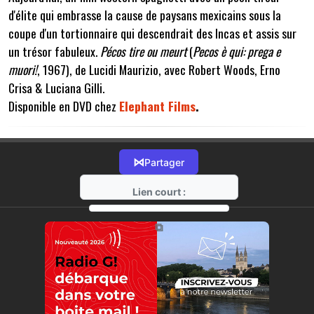
d'élite qui embrasse la cause de paysans mexicains sous la
coupe d'un tortionnaire qui descendrait des Incas et assis sur
un trésor fabuleux.
Pécos tire ou meurt
(
Pecos è qui: prega e
muori!
, 1967), de Lucidi Maurizio, avec Robert Woods, Erno
Crisa & Luciana Gilli.
Disponible en DVD chez
Elephant Films
.
⋈
Partager
Lien court :
https://radio-g.fr?10675
⧉