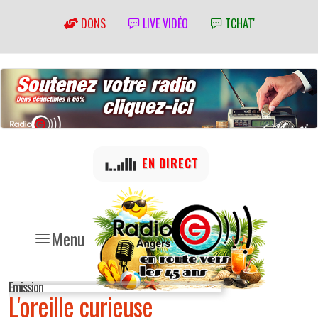
DONS
LIVE VIDÉO
TCHAT'
EN DIRECT
Menu
Emission
L'oreille curieuse