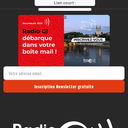
Lien court :
https://radio-g.fr?r7
⧉
Inscription Newsletter gratuite