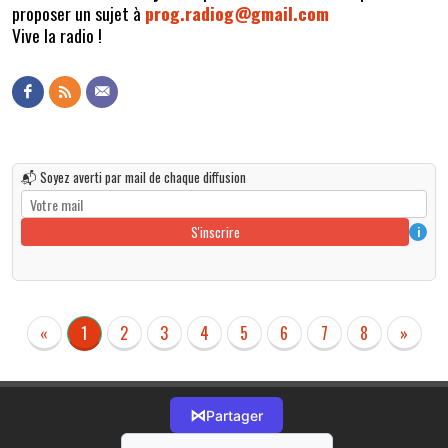
proposer un sujet à
prog.radiog@gmail.com
Vive la radio !
📬 Soyez averti par mail de chaque diffusion
S'inscrire
i
«
1
2
3
4
5
6
7
8
»
⋈
Partager