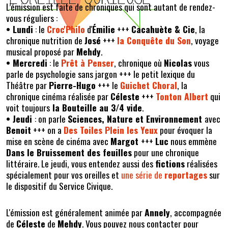
L’émission est faite de chroniques qui sont autant de rendez-
vous réguliers :
• Lundi
: le
Croc'Philo
d'
Émilie
+++
Cacahuète & Cie
, la
chronique nutrition de
José
+++
la Conquête du Son
, voyage
musical proposé par
Mehdy
.
• Mercredi
: le
Prêt à Penser
, chronique où
Nicolas
vous
parle de psychologie sans jargon +++ le petit lexique du
Théâtre par
Pierre-Hugo
+++ le
Guichet Choral
, la
chronique cinéma réalisée par
Céleste
+++
Tonton Albert
qui
voit toujours
la Bouteille au 3/4 vide
.
• Jeudi
: on parle
Sciences, Nature et Environnement
avec
Benoit
+++ on a
Des Toiles Plein les Yeux
pour évoquer la
mise en scène de cinéma avec
Margot
+++
Luc
nous emmène
Dans le Bruissement des feuilles
pour une chronique
littéraire. Le jeudi, vous entendez aussi des
fictions
réalisées
spécialement pour vos oreilles et
une série de
reportages
sur
le dispositif du Service Civique.
L'émission est généralement animée par
Annely
, accompagnée
de
Céleste
de
Mehdy
. Vous pouvez nous contacter pour