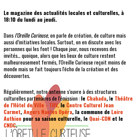
Le magazine des actualités locales et culturelles, à
18:10 du lundi au jeudi.
Dans
l’Oreille Curieuse
, on parle de création, de culture mais
aussi d’initiatives locales. Surtout, on en discute avec les
personnes qui les font ! Chaque jour, nous recevons des
invités… quoique, alors que les lieux de culture restent
malheureusement fermés, l'Oreille Curieuse reçoit moins de
monde mais se fait toujours l'écho de la création et des
découvertes.
Régulièrement, notre antenne s’ouvre à des structures
culturelles partenaires de l'émission :
le
Chabada
,
l
e
Théâtre
de l'Hôtel de Ville -
THV,
le
Centre Culturel Jean
Carmet
,
Angers Nantes Opéra
, la commune de
Loire
Authion
pour sa saison culturelle, le
Quai-CDN
et le
CNDC
.