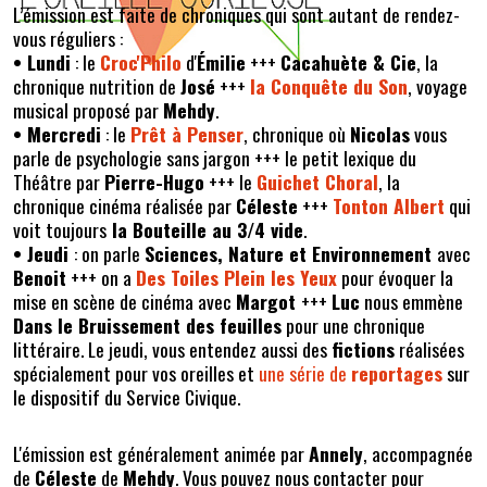
L’émission est faite de chroniques qui sont autant de rendez-
vous réguliers :
• Lundi
: le
Croc'Philo
d'
Émilie
+++
Cacahuète & Cie
, la
chronique nutrition de
José
+++
la Conquête du Son
, voyage
musical proposé par
Mehdy
.
• Mercredi
: le
Prêt à Penser
, chronique où
Nicolas
vous
parle de psychologie sans jargon +++ le petit lexique du
Théâtre par
Pierre-Hugo
+++ le
Guichet Choral
, la
chronique cinéma réalisée par
Céleste
+++
Tonton Albert
qui
voit toujours
la Bouteille au 3/4 vide
.
• Jeudi
: on parle
Sciences, Nature et Environnement
avec
Benoit
+++ on a
Des Toiles Plein les Yeux
pour évoquer la
mise en scène de cinéma avec
Margot
+++
Luc
nous emmène
Dans le Bruissement des feuilles
pour une chronique
littéraire. Le jeudi, vous entendez aussi des
fictions
réalisées
spécialement pour vos oreilles et
une série de
reportages
sur
le dispositif du Service Civique.
L'émission est généralement animée par
Annely
, accompagnée
de
Céleste
de
Mehdy
. Vous pouvez nous contacter pour