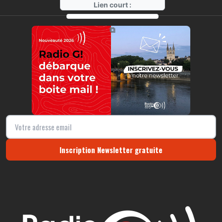
Lien court :
https://radio-g.fr?r7
⧉
Inscription Newsletter gratuite