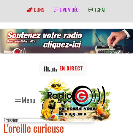
DONS
LIVE VIDÉO
TCHAT'
EN DIRECT
Menu
Emission
L'oreille curieuse