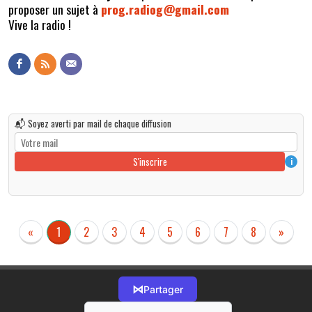
proposer un sujet à
prog.radiog@gmail.com
Vive la radio !
📬 Soyez averti par mail de chaque diffusion
S'inscrire
i
«
1
2
3
4
5
6
7
8
»
⋈
Partager