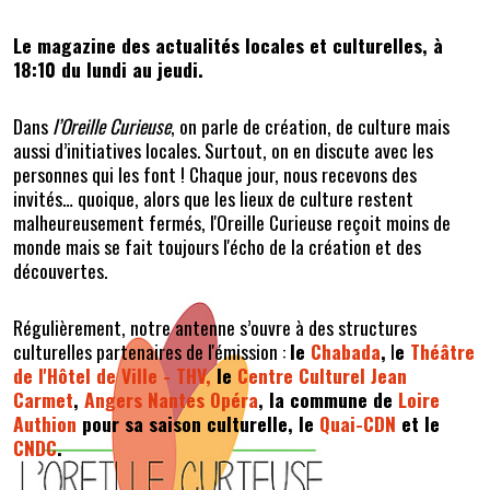
Le magazine des actualités locales et culturelles, à
18:10 du lundi au jeudi.
Dans
l’Oreille Curieuse
, on parle de création, de culture mais
aussi d’initiatives locales. Surtout, on en discute avec les
personnes qui les font ! Chaque jour, nous recevons des
invités… quoique, alors que les lieux de culture restent
malheureusement fermés, l'Oreille Curieuse reçoit moins de
monde mais se fait toujours l'écho de la création et des
découvertes.
Régulièrement, notre antenne s’ouvre à des structures
culturelles partenaires de l'émission :
le
Chabada
,
l
e
Théâtre
de l'Hôtel de Ville -
THV,
le
Centre Culturel Jean
Carmet
,
Angers Nantes Opéra
, la commune de
Loire
Authion
pour sa saison culturelle, le
Quai-CDN
et le
CNDC
.