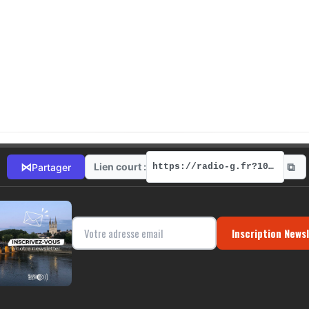
⧉
⋈
Lien court :
Partager
https://radio-g.fr?1037
Inscription News