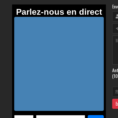
Env
Ant
(10
E